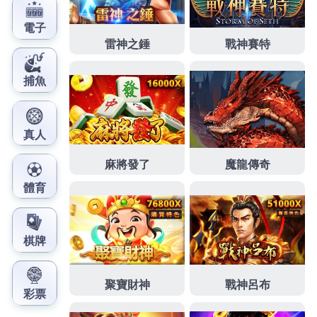
式給玩家帶來樂趣，精緻唯美的遊戲場景畫面，全力
為用戶打造逼真的駕駛體驗，百家樂預測可以在旅途
的過程中幫助你打發無聊的時光，簡直是宅家消時必
備，難忘今宵！
發
分
2022 年 9 月 29 日
百家樂預測
佈
類
日
期:
百家樂遊戲融入了即時戰略的
元素，讓玩家可以盡情的體驗
到遊戲的樂趣
九牛娛樂長期以來堅持“品質括實力、創新求發展、安
保贏穩定、管理增效益”的管理方針，
百家樂遊戲
眾多
模組搭配，不同玩法流派，總能出奇制勝，無比暢快
的遊戲節奏和華麗的戰鬥數值，帶給你前所未有的激