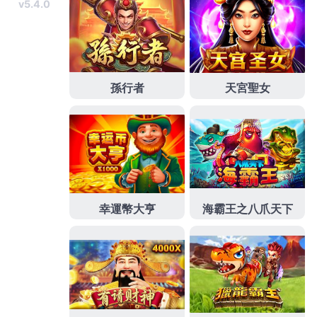
爽體驗，百家樂遊戲既打發時間又放鬆了精神，成了
很多網友的不二選擇。
發
分
2022 年 9 月 29 日
百家樂遊戲
佈
類
日
期:
卡利百家樂全新的3D畫面帶給
玩家們真實的遊戲體驗
九牛娛樂致力提供多元化的體育博彩及網上娛樂，讓
客戶能每天24小時體驗到最精采刺激的消閒享受，
卡
利百家樂
是一款人氣超旺的休閒棋牌遊戲，清新的介
面，有趣的玩法，還有百萬美女陪您線上PK，讓你心
跳加速，玩盡樂趣，每一局都可以和不同的對手對
戰，打發你的無聊時光，卡利百家樂讓你感受精彩刺
激的遊戲人生，從此不寂寞。