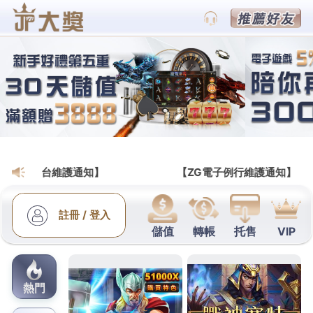
BETS88娛樂百家樂遊戲官網
月份:
2022 年 9 月
百家樂預測結合流暢的操作體
驗，給玩家以清新的樂趣
九牛娛樂擁有數百位訓練有素的專業荷官、真實的賭
場環境、穩定的高端設備、專業的技術支持，保障了
平台的穩定運營，
百家樂預測
採用先進的自由競爭模