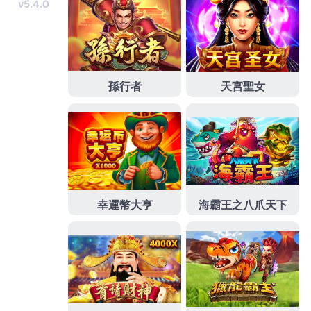
格、擬真現場，讓玩家一次玩個夠，多種玩法，讓所
有的玩家享有一個公正性、穩定性、便利性的環境的
線上博弈平台，卡利百家樂多元真人遊戲，逼真機體
實境，不用安裝即可快速對戰！
發
分
2023 年 1 月 29 日
百家樂分類
佈
類
日
期:
百家樂娛樂城隨時為您提供幫
助，鎖定提款並確保獎金安全
百家樂娛樂城
內彙聚了數十款的經典熱門模式，讓玩
家能够有超多的選擇空間，24小時客服溫柔體貼、有
問必答，提供的遊戲產品包括多款動感十足、緊張刺
激的真人娛樂遊戲、電子遊藝、以及手遊應用，打造
出安全、值得信賴的網路博弈平台，百家樂娛樂城以