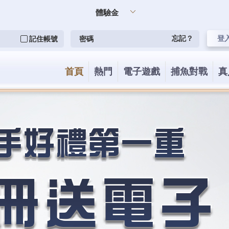
P，百家樂預測靠運氣技巧，資深玩家認證最公平、公開、公正的娛樂遊戲賺錢
GO嬤依據的BOBO女神