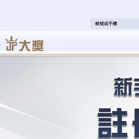
BETS88娛樂百家樂遊戲官網
BETS88娛樂城遊戲官網保證線上百家樂無破解、無外掛AP
略可以參考百家樂預測非常適合新手玩家。
治療早洩的方法GO
選悠遊卡套