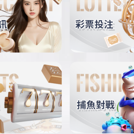
器指導國際牌服務站
胰島茶的打鼾治療有廚餘機