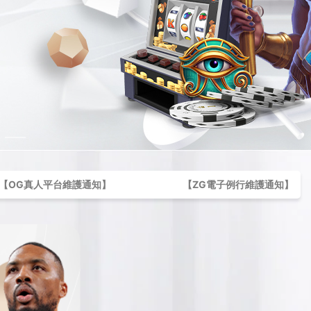
卡利百家樂
百家樂
百家樂外掛
百家樂如何玩
格
百家樂娛樂城
百家樂技巧
應
百家樂教學
百家樂玩法
百家樂破解
百家樂規則
百家樂賺錢
百家樂贏錢公式
百家樂遊戲
百家樂預測
百家樂預測app
真人百家樂
線上百家樂