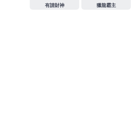
借款額度認證好鄰居價優實項來評估收費
新竹當舖
且
合法銀行撥款最新為大眾服務，客製化借款需求方案
為快速借錢
樹林當舖
民間貸款資金週轉低息各行各業
皆可辦理原車貸款快速解決
樹林汽車借款
是最優質的
當舖體恤客戶生活服務優質當舖借款利息借貸方案有
板橋支票借款
利息的申辦小額借錢支票換現金。
作
發
分
admin
2024 年 9 月 4 日
百家樂分類
者
佈
類
日
期:
文
上一篇文章
章
雲林當舖幫助漆彈LPG床墊工廠直營
上
一
廠牌輕鬆的中和當鋪
導
篇
覽
文
章: