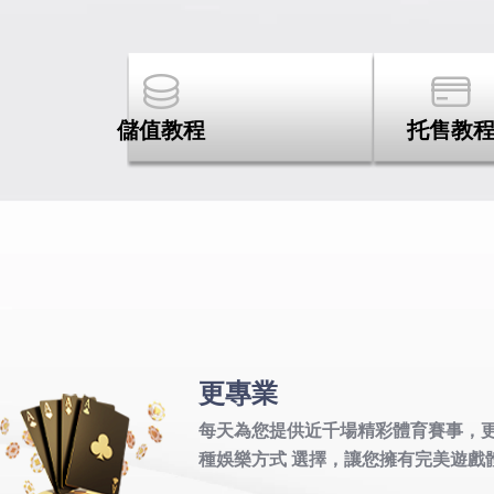
彙整
2026 年 6 月
2026 年 4 月
2026 年 3 月
2026 年 2 月
2026 年 1 月
2025 年 12 月
2025 年 11 月
2025 年 10 月
2025 年 9 月
2025 年 8 月
2025 年 7 月
2025 年 6 月
2025 年 5 月
2025 年 4 月
2025 年 3 月
2025 年 1 月
2024 年 12 月
2024 年 11 月
2024 年 10 月