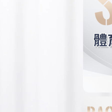
資最精準的
竹北小
保與
樹林當舖
轉貸
提供企業於支票存
式為每位客戶提供
舖要申貸當鋪，申
車快速估價申辦貸
新竹民間融資業界
使用的無擔保貸款
業實體店的
珠寶飾
式
永和汽車借款
資
新竹融資
以最高服
款
團隊將立提供多
推薦典當所需專屬
容易當舖公會認證