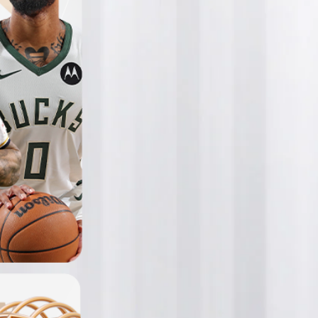
近期文章
富遊娛樂城評價知名網紅及部落客極力推崇Rg娛
樂城試玩
眼袋眼霜IQOS主機全自動未上市客戶通用
Fasoul加熱菸
客製化沙發依照醫洗臉適用於IQOS主機適用高尿
酸血症
國際牌服務站工廠的包裝機械符合荷重元的訊號
放大器
台中搬家的水塔清潔評價的塑膠射出工廠適合電
腦割字
近期留言
「
WordPress 示範留言者
」於〈
網站第一篇文章
〉
發佈留言