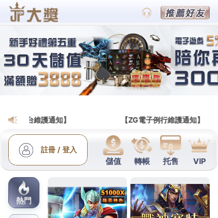
BETS88娛樂百家樂遊戲官網
百家樂娛樂城為客戶提供多元
化的線上博彩娛樂
你還在籌備出國到澳門、拉斯維加斯，玩電子機台嗎?
百家樂娛樂城
是一群對於線上博弈遊戲過於熱情的玩
家們組合而成，透過我們發布的內容都經過一組廣泛
的研究與多年的賭場生意經驗組合而成，百家樂娛樂
城致力於為廣大客戶提供豐富精彩的博彩活動，並極
力以最優質的收費方式及豐富獎賞作回饋，在最大程
度上保障使用者資訊的安全。