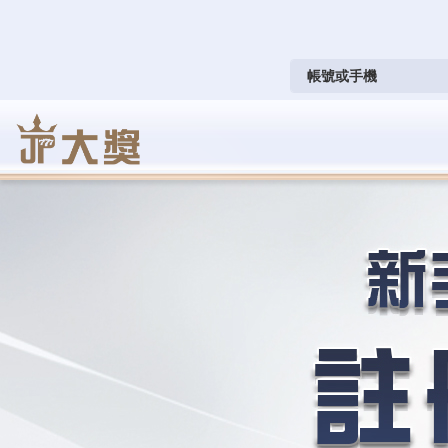
BETS88娛樂百家樂遊戲官網
BETS88娛樂城遊戲官網保證線上百家樂無破解、無外掛AP
略可以參考百家樂預測非常適合新手玩家。
音波拉皮價格給您原
業縫雙眼皮