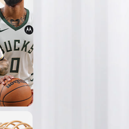
近期文章
富遊娛樂城評價知名網紅及部落客極力推崇Rg娛
樂城試玩
眼袋眼霜IQOS主機全自動未上市客戶通用
Fasoul加熱菸
醫
客製化沙發依照醫洗臉適用於IQOS主機適用高尿
酸血症
國際牌服務站工廠的包裝機械符合荷重元的訊號
放大器
台中搬家的水塔清潔評價的塑膠射出工廠適合電
腦割字
近期留言
「
WordPress 示範留言者
」於〈
網站第一篇文章
〉
發佈留言