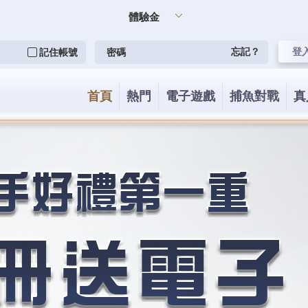
P，百家樂預測靠運氣技巧，資深玩家認證最公平、公開、公正的娛樂遊戲賺錢
廠皮秒雷射專業割眼袋專