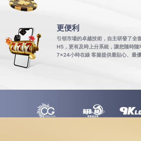
2024 年 9 月
2024 年 8 月
2023 年 6 月
2023 年 5 月
2023 年 4 月
2023 年 3 月
2023 年 2 月
2023 年 1 月
2022 年 12 月
2022 年 11 月
2022 年 10 月
2022 年 9 月
2022 年 8 月
2022 年 7 月
2022 年 6 月
2022 年 5 月
2022 年 4 月
2022 年 3 月
2022 年 2 月
2022 年 1 月
2021 年 12 月