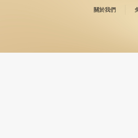
2021 年 11 月
2021 年 10 月
分類
百家樂
百家樂分類
百家樂外掛
百家樂技巧
百家樂破解
百家樂賺錢
百家樂贏錢公式
百家樂遊戲
百家樂預測
線上百家樂