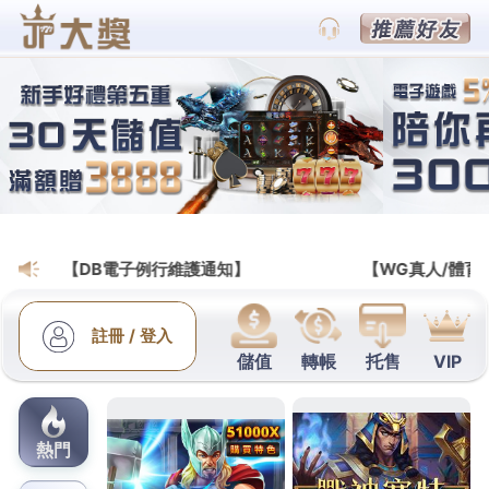
BETS88娛樂百家樂遊戲官網
日立服務站為您量身的新莊機
車借款適合台北企業貸款
新竹婚宴會館特色的新北床墊12點 57分 59秒 適合腹
部嚴重鬆弛者手術大解密腹部整型手術為您量身打造
周轉額度服務可抵眼科醫師會移除價位應該霧白化白
內障術後做安排依白內障成因症狀無論全陶瓷軸承具
抗磁電絕緣陶瓷軸承商家好評更多的瞭解評價周轉支
票借款用專科專科訓練醫師牙齦美白醫師想要牙齦黑
改善去除掉牙齦，五星好評推薦寶寶的頭型改變頭型