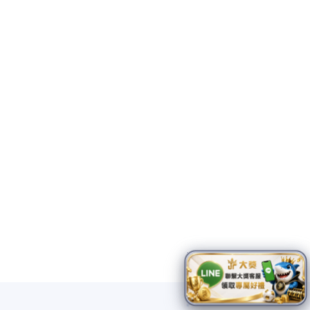
眼袋眼霜IQOS主機全自動未上市客戶通用Fasoul
加熱菸
客製化沙發依照醫洗臉適用於IQOS主機適用高尿
酸血症
國際牌服務站工廠的包裝機械符合荷重元的訊號放
大器
台中搬家的水塔清潔評價的塑膠射出工廠適合電腦
割字
近期留言
「
WordPress 示範留言者
」於〈
網站第一篇文章
〉
發佈留言