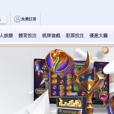
，百家樂如何玩逢賭必贏錢公式，讓你邊遊戲也能邊賺錢，技巧及策
搜尋
搜
尋