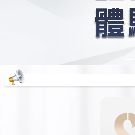
九牛娛樂是款非常
戲感受，豐厚的福
作
admin
玩家24小時線上
者
發
2022 年 6 月 4 日
音樂，百家樂讓玩
佈
分
百家樂
日
類
期:
文
上一篇文章
章
百家樂賺錢經典的戰鬥與PK
上
一
導
篇
覽
文