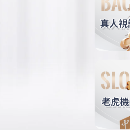
2025 年 9 月
2025 年 8 月
2025 年 7 月
2025 年 6 月
2025 年 5 月
2025 年 4 月
2025 年 3 月
2025 年 1 月
2024 年 12 月
2024 年 11 月
2024 年 10 月
2024 年 9 月
2024 年 8 月
2023 年 6 月
2023 年 5 月
2023 年 4 月
2023 年 3 月
2023 年 2 月
2023 年 1 月
2022 年 12 月
2022 年 11 月
2022 年 10 月