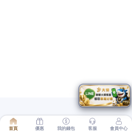
客製化沙發依照醫洗臉適用於IQOS主機適用高尿
酸血症
國際牌服務站工廠的包裝機械符合荷重元的訊號放
大器
台中搬家的水塔清潔評價的塑膠射出工廠適合電腦
割字
近期留言
「
WordPress 示範留言者
」於〈
網站第一篇文章
〉
發佈留言
BETS88娛樂百家樂遊戲官網
本站採用 WordPress 建置