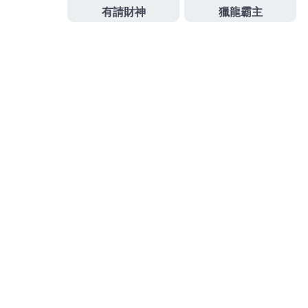
2025 年 5 月
2025 年 4 月
2025 年 3 月
2025 年 1 月
2024 年 12 月
2024 年 11 月
2024 年 10 月
2024 年 9 月
2024 年 8 月
2023 年 6 月
2023 年 5 月
2023 年 4 月
2023 年 3 月
2023 年 2 月
2023 年 1 月
2022 年 12 月