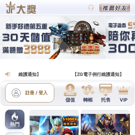
BETS88娛樂百家樂遊戲官網
百家樂娛樂城讓你輕鬆無負擔
的玩遊戲，讓您享受一流的線
上娛樂
百家樂娛樂城
秉持著務實的態度、以客戶第一、安全
第一、品質第一、服務第一的精神、竭誠為玩家提供
最完善的服務品質，娛樂城保持流暢，安全、公平、
真實、刺激的遊戲氛圍，能够為產品提供良好的技術
支援，多年的市場運營經驗，依靠獨特遊戲效果，百
家樂娛樂城超强真實刺激體驗感，業界良好口碑和强