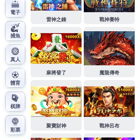
大穩定的遊戲環境。
作
發
分
admin
2022 年 6 月 23 日
百家樂分類
者
佈
類
日
期:
文
上一篇文章
章
百家樂能讓您體驗自古以來以客為尊
上
一
的熱情
導
篇
覽
文
章:
下一篇文章
真人百家樂華麗介面讓您如臨真實的
下
一
賭場，給您帶來最佳的娛樂體驗
篇
文