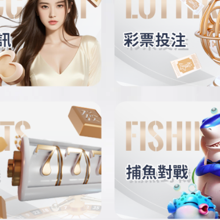
車借款並增加樹林機車借款
款知名連鎖信義區汽車借款