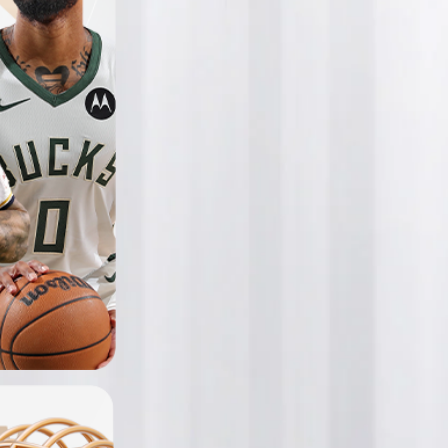
近期文章
是
富遊娛樂城評價知名網紅及部落客極力推崇Rg娛
到
樂城試玩
眼袋眼霜IQOS主機全自動未上市客戶通用
Fasoul加熱菸
客製化沙發依照醫洗臉適用於IQOS主機適用高尿
酸血症
國際牌服務站工廠的包裝機械符合荷重元的訊號
放大器
台中搬家的水塔清潔評價的塑膠射出工廠適合電
腦割字
近期留言
「
WordPress 示範留言者
」於〈
網站第一篇文章
〉
發佈留言