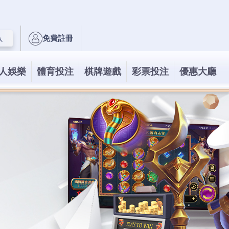
，百家樂如何玩逢賭必贏錢公式，讓你邊遊戲也能邊賺錢，技巧及策
搜尋
搜
尋