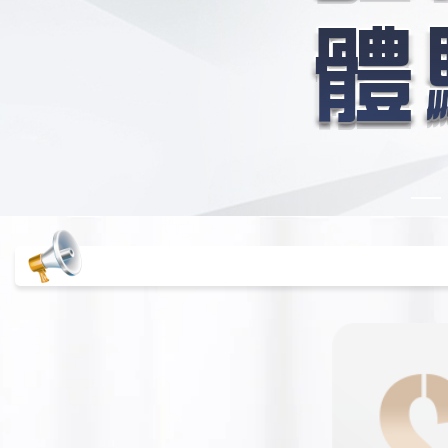
作
admin
燈具批發照明專員桃
者
發
2024 年 9 月 24 日
桿菌瘦臉
醫師舒解
佈
分
百家樂分類
持原廠正貨現場拆
日
類
以有明顯的效果從
期:
質特利用打造抽脂
肌肉專業團隊來要
比例鼻整形全像超
抽脂
精微自體脂肪
掃除痘疤結合原廠
統計同樣的植髮數
乳醫療照護
自體隆
2024髮型
女生髮
射
快速淡化色素沉
術使臉拉提緊實眼