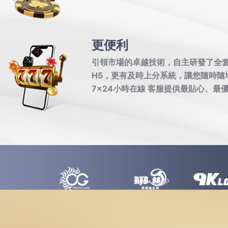
2024 年 9 月
2024 年 8 月
2023 年 6 月
2023 年 5 月
2023 年 4 月
2023 年 3 月
2023 年 2 月
2023 年 1 月
2022 年 12 月
2022 年 11 月
2022 年 10 月
2022 年 9 月
2022 年 8 月
2022 年 7 月
2022 年 6 月
2022 年 5 月
2022 年 4 月
2022 年 3 月
2022 年 2 月
2022 年 1 月
2021 年 12 月