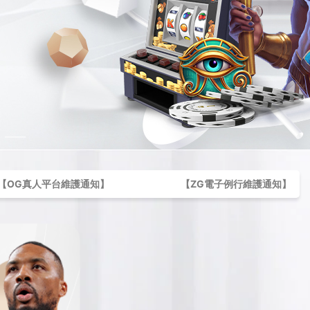
卡利百家樂
百家樂
毒
百家樂外掛
百家樂如何玩
百家樂娛樂城
百家樂技巧
百家樂教學
百家樂玩法
百家樂破解
百家樂規則
百家樂賺錢
百家樂贏錢公式
百家樂遊戲
百家樂預測
百家樂預測app
真人百家樂
雷
線上百家樂