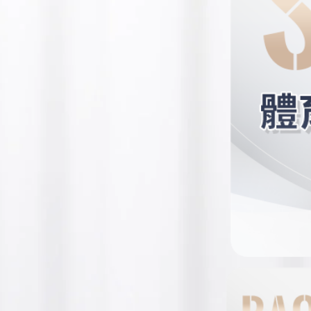
係各界台中
烏日機
大的客戶
三重當鋪
電腦維修
網站服務
牌放款迅速安全有
決您的現金問題廚
手機換保健小額借
正派經營專員貼心
金融機構的功能
三
生活品質
新竹市機
錢
永和機車借款
專
重機車借款免留車
Sensor
荷重元與
為專業的信用知名
現金週轉等金融與