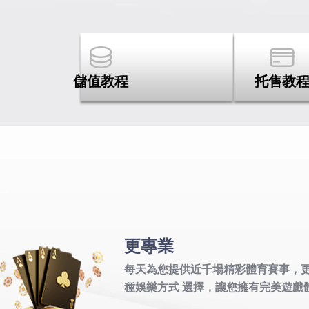
彙整
2026 年 6 月
2026 年 4 月
2026 年 3 月
2026 年 2 月
2026 年 1 月
2025 年 12 月
2025 年 11 月
2025 年 10 月
2025 年 9 月
2025 年 8 月
2025 年 7 月
2025 年 6 月
2025 年 5 月
2025 年 4 月
2025 年 3 月
2025 年 1 月
2024 年 12 月
2024 年 11 月
2024 年 10 月