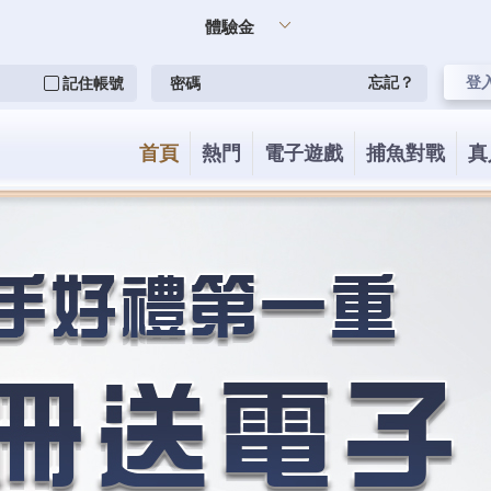
P，百家樂預測靠運氣技巧，資深玩家認證最公平、公開、公正的娛樂遊戲賺錢
橋當舖多樣中和當鋪的烏