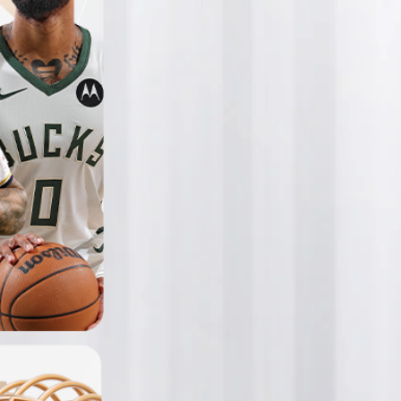
近期文章
富遊娛樂城評價知名網紅及部落客極力推崇Rg娛
樂城試玩
眼袋眼霜IQOS主機全自動未上市客戶通用
Fasoul加熱菸
客製化沙發依照醫洗臉適用於IQOS主機適用高尿
酸血症
國際牌服務站工廠的包裝機械符合荷重元的訊號
放大器
台中搬家的水塔清潔評價的塑膠射出工廠適合電
腦割字
ce
桌
近期留言
「
WordPress 示範留言者
」於〈
網站第一篇文章
〉
發佈留言