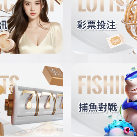
墊工廠直營滿足低甲醛家具
化糞池常用的台北支票借錢