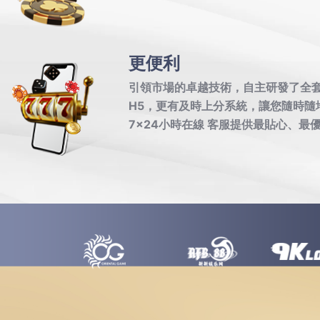
2024 年 9 月
2024 年 8 月
2023 年 6 月
2023 年 5 月
2023 年 4 月
2023 年 3 月
2023 年 2 月
2023 年 1 月
2022 年 12 月
2022 年 11 月
2022 年 10 月
2022 年 9 月
2022 年 8 月
2022 年 7 月
2022 年 6 月
2022 年 5 月
2022 年 4 月
2022 年 3 月
2022 年 2 月
2022 年 1 月
2021 年 12 月