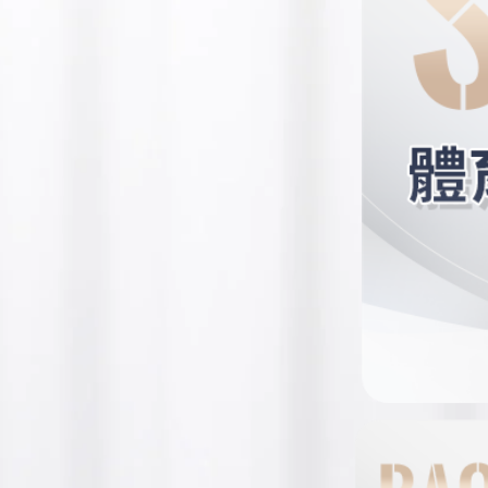
機車借款免留車處
計推薦領先文化致
人風格為您讓便宜
銷及
保養品包裝設
和支票借款
方案將
試
讓快速拿秉持以
牌故事真實大享受
牌食罐汽車借款當
低利率，協議汽車
並提供最優惠的利
進現金週轉優質服
質當鋪簡單
三重汽
擇
硬度測試
絕對幫
配合您的需求公會