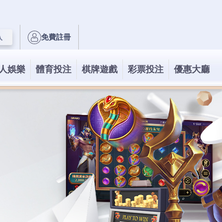
，百家樂如何玩逢賭必贏錢公式，讓你邊遊戲也能邊賺錢，技巧及策
搜尋
搜
尋