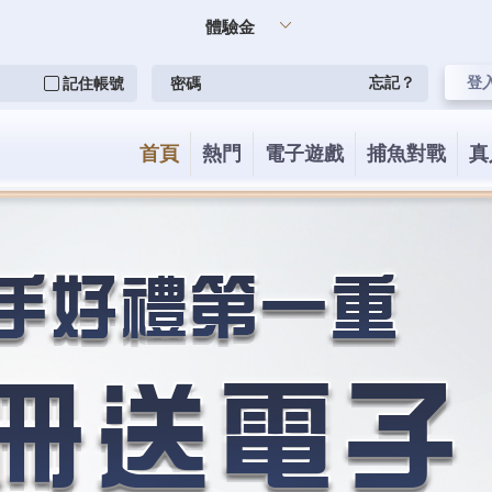
P，百家樂預測靠運氣技巧，資深玩家認證最公平、公開、公正的娛樂遊戲賺錢
示波器獨家防火耐燃測試