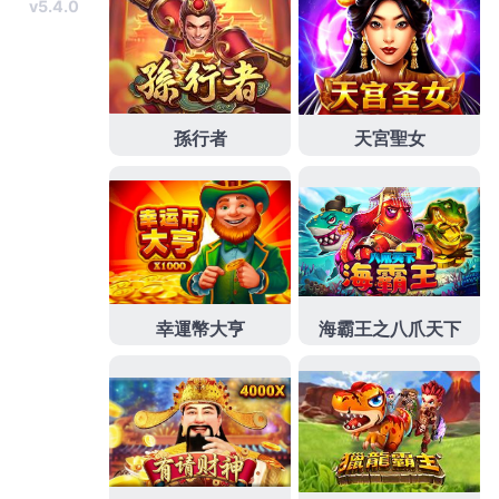
2026 年 6 月
2026 年 4 月
2026 年 3 月
2026 年 2 月
2026 年 1 月
2025 年 12 月
2025 年 11 月
2025 年 10 月
2025 年 9 月
2025 年 8 月
2025 年 7 月
2025 年 6 月
2025 年 5 月
2025 年 4 月
2025 年 3 月