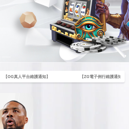
卡利百家樂
百家樂
百家樂外掛
百家樂如何玩
百家樂娛樂城
百家樂技巧
百家樂教學
百家樂玩法
百家樂破解
百家樂規則
百家樂賺錢
百家樂贏錢公式
百家樂遊戲
百家樂預測
百家樂預測app
真人百家樂
線上百家樂