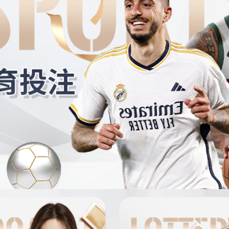
打造，多種模塊任君暢玩