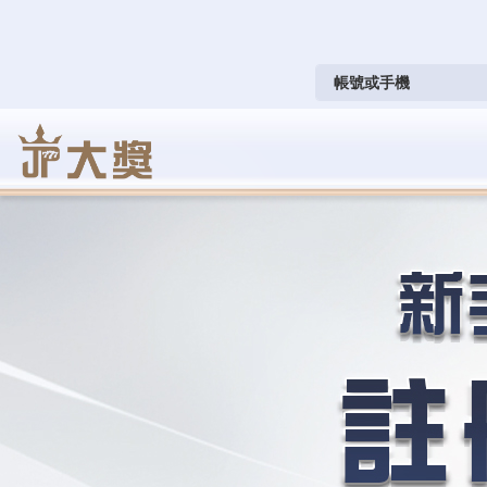
BETS88娛樂百家樂遊戲官網
BETS88娛樂城遊戲官網保證線上百家樂無破解、無外掛AP
略可以參考百家樂預測非常適合新手玩家。
紫錐花的眼藥水改善
痛按摩器