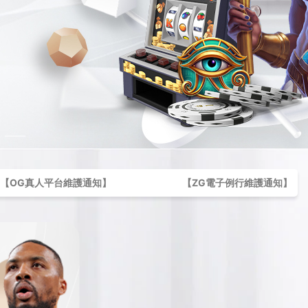
卡利百家樂
百家樂
百家樂外掛
百家樂如何玩
百家樂娛樂城
百家樂技巧
百家樂教學
百家樂玩法
百家樂破解
百家樂規則
百家樂賺錢
百家樂贏錢公式
百家樂遊戲
百家樂預測
百家樂預測app
真人百家樂
線上百家樂