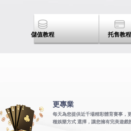
2026 年 6 月
2026 年 4 月
2026 年 3 月
2026 年 2 月
2026 年 1 月
2025 年 12 月
2025 年 11 月
2025 年 10 月
2025 年 9 月
2025 年 8 月
2025 年 7 月
2025 年 6 月
2025 年 5 月
2025 年 4 月
2025 年 3 月
2025 年 1 月
2024 年 12 月
2024 年 11 月
2024 年 10 月
2024 年 9 月