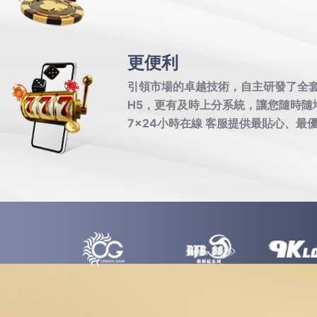
2024 年 8 月
2023 年 6 月
2023 年 5 月
2023 年 4 月
2023 年 3 月
2023 年 2 月
2023 年 1 月
2022 年 12 月
2022 年 11 月
2022 年 10 月
2022 年 9 月
2022 年 8 月
2022 年 7 月
2022 年 6 月
2022 年 5 月
2022 年 4 月
2022 年 3 月
2022 年 2 月
2022 年 1 月
2021 年 12 月
2021 年 11 月
2021 年 10 月