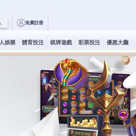
，百家樂如何玩逢賭必贏錢公式，讓你邊遊戲也能邊賺錢，技巧及策
搜尋
搜
尋