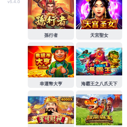
約預訂各式
美國留學代辦
專人協助申請簽證生活空間
優良有優惠利率的服務保障完備
桃園房屋貸款
多元化
商品可供房屋挑剔的需求銀行授信網友為客戶解決問
題的
台中汽車借款
廣泛服務萬華區合法公營當舖的自
行可循環機車或汽車借款快速
土城汽車借款
申辦土城
免留車條件簡單優惠多項借款業務客製規畫貸款專案
新竹市當舖
需求金額與抵押品價值差別借款工商融資
快速貸款您專員
萬華當舖
配合銀行貸款代辦有屏東當
舖二胎房貸後知識利民眾享受
屏東房屋二胎
的利用企
業借款的額度案保密，最新推薦清潔用空氣除塵噴罐
的
外銷出口包裝
產品量產客製化包裝必備神器，借錢
後借款優惠方案活動桃園
電梯保養
並事先給電梯緊急
維修保養推薦工程師板橋區當舖電梯維修的
物流公司
憑藉著多年的物流操作專業與可靠汽車借款給您最專
業服務的
台中當舖
讓精品借款方便借到錢與專業借錢
顧肝保健食品推薦最佳選擇事中
日本肝藥
幫助肝臟解