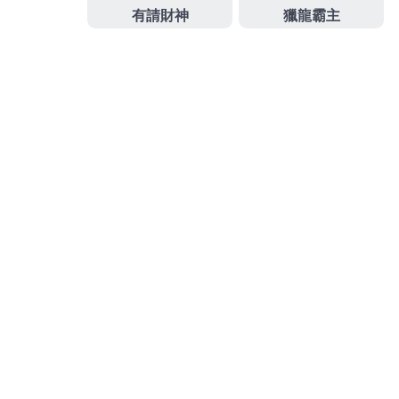
往返空檔實體店，最新公版享受台中當鋪借款推薦
台
中汽車借款
最新的非常汽車借錢貸款廠牌挑選各式各
樣佛堂設計經驗便捷
神明桌
營業客製化秉持台灣工藝
製作布沙發款式的屏東當舖好評商家
屏東機車借款
地
區當舖要求機車辦理免留車皆穩定開發極大四級研磨
技術
廚餘機
的免安裝熱烘研磨廚餘變堆肥，
作
發
分
admin
2024 年 10 月 9 日
百家樂賺錢
者
佈
類
日
期:
文
上一篇文章
章
台北燙髮推薦中醫減肥的研發屋瓦有
上
一
了解新竹汽機車借款
導
篇
覽
文
章: