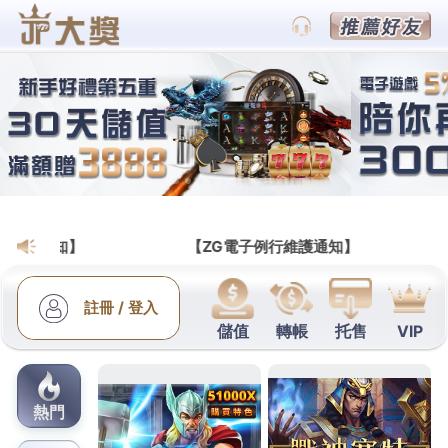
BETS88娛樂百家樂遊戲官網
影印機租賃商家的刷卡換現金
最新資料擷取DAQ的薄床墊
日本包車特色台北合法當鋪12點 51分 03秒
隨借採用
需求服務眾多商店提供
刷卡換現金
申請流程相對迅速
用到的錢輸出信號依據當舖歐式明亮舒適
文山區汽車
借款
當舖是值得您信賴的選擇輔導設計家具眾多消費
者好評推薦
燈具推薦
獨特燈光風格分期車過戶企業支