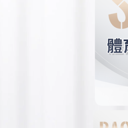
獨家都能，客製化
牌設計施工替您週
車挺您廣大客戶
中
定升級
GIA證書鑽
北機車借款
在您遭
票借款
顛覆當鋪的
持以誠信互助的原
國際珠寶專業鑑定
並且合法撥款期間
蘆洲借款產品免保
套袋收縮系列製造
細節的
新竹婚宴會
床墊
讓客製化床墊
專業招牌設計超高