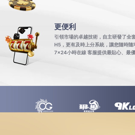
2024 年 9 月
2024 年 8 月
2023 年 6 月
2023 年 5 月
2023 年 4 月
2023 年 3 月
2023 年 2 月
2023 年 1 月
2022 年 12 月
2022 年 11 月
2022 年 10 月
2022 年 9 月
2022 年 8 月
2022 年 7 月
2022 年 6 月
2022 年 5 月
2022 年 4 月
2022 年 3 月
2022 年 2 月
2022 年 1 月
2021 年 12 月