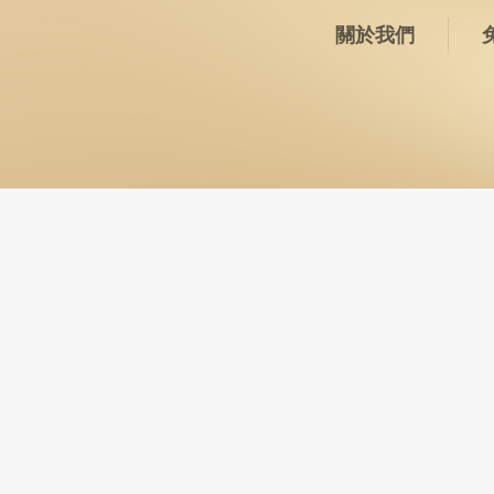
2021 年 11 月
2021 年 10 月
分類
百家樂
百家樂分類
百家樂外掛
百家樂技巧
百家樂破解
百家樂賺錢
百家樂贏錢公式
百家樂遊戲
百家樂預測
線上百家樂