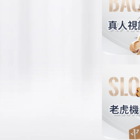
文
上一篇文章
章
台北車站辦公室出租領導低甲
上
一
導
篇
覽
文
下一篇文章
章:
東元服務站挑選貨櫃設計依據
下
一
篇
文
章: