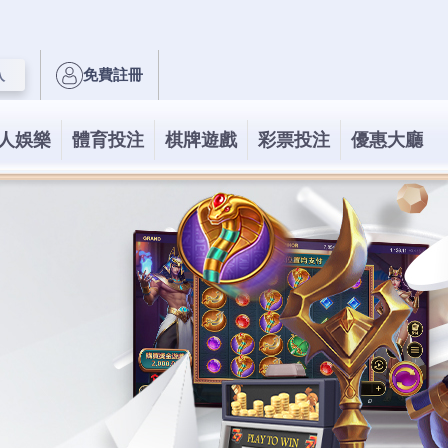
，百家樂如何玩逢賭必贏錢公式，讓你邊遊戲也能邊賺錢，技巧及策
搜尋
搜
尋