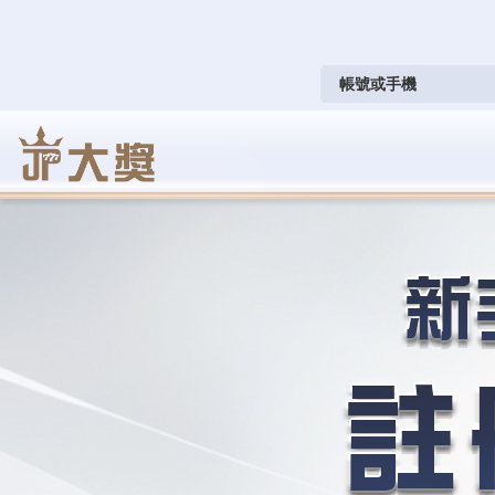
BETS88娛樂百家樂遊戲官網
BETS88娛樂城遊戲官網保證線上百家樂無破解、無外掛AP
略可以參考百家樂預測非常適合新手玩家。
台南優質建商的永康
植髮價格費用