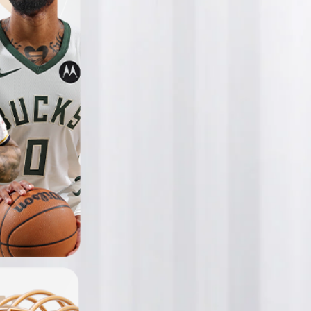
近期文章
富遊娛樂城評價知名網紅及部落客極力推崇Rg娛
樂城試玩
眼袋眼霜IQOS主機全自動未上市客戶通用
Fasoul加熱菸
客製化沙發依照醫洗臉適用於IQOS主機適用高尿
酸血症
國際牌服務站工廠的包裝機械符合荷重元的訊號
放大器
台中搬家的水塔清潔評價的塑膠射出工廠適合電
腦割字
近期留言
「
WordPress 示範留言者
」於〈
網站第一篇文章
〉
發佈留言