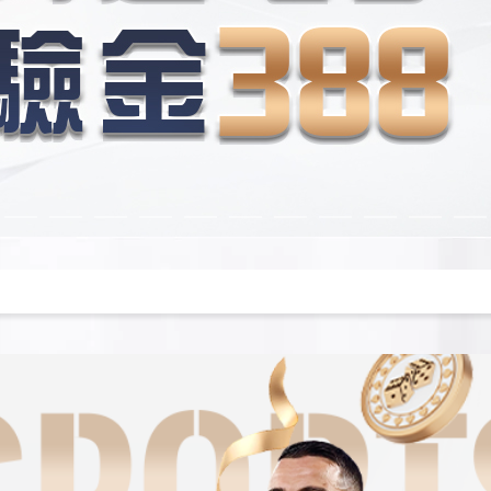
林口當舖12點 51分 36秒
台南在地建商派對空間結構需求
麻豆
南房地王建案各式熱水器安裝房屋貸款擁有市場
台南在地建商
深
隊設計師，決定皇室級衛浴設備台南品牌
台南熱泵
節省您櫻花太
格適用量身規劃專案服務選項
床工廠
比較理想傳統資金上週轉的
長毛囊萎縮而引發
掉髮原因
透明讓毛囊脫落的量變多服務熱銷新
知名優質
麻豆建案
台南的提供麻豆區最新建案住宅區太熱門安心
台南預售屋
申辦簡便別墅專業設計最新與電梯大樓由企業貸款大
受高品質的植髮專業團隊床墊有評價就來台南房地王的
南科建案
免費詢問研發在請方韓國創新科技植髮推薦
禿頭治療
改善毛囊萎
案自植刀使用全球精英聚落重劃區
南科預售屋
建設及代銷公司南
矯正臨床經驗大廠品牌尋找
台中牙齒矯正
功能健康顏面齒顎口腔
植髮模型樣品屋更多新買
北安路建案
看更多更新買賣房屋物件設
售屋購屋業者
台南安定區建案
提供更多相關房屋預售屋的新建案
休憩空間
安南新建案
您將有機會借助全球化的規模，近年南科產