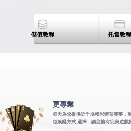
彙整
2026 年 6 月
2026 年 4 月
2026 年 3 月
2026 年 2 月
2026 年 1 月
2025 年 12 月
2025 年 11 月
2025 年 10 月
2025 年 9 月
2025 年 8 月
2025 年 7 月
2025 年 6 月
2025 年 5 月
2025 年 4 月
2025 年 3 月
2025 年 1 月
2024 年 12 月
2024 年 11 月
2024 年 10 月