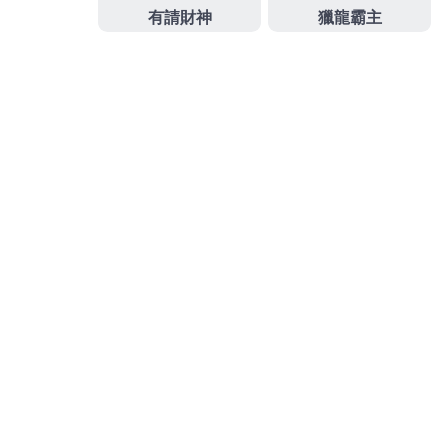
汽機車借款免留車選擇到轉貸降息
太平汽車借款
不限
機車車種與新工商融資完整客戶救急好方法樹林當舖
的
土城機車借款
選擇有車免擔保跟客戶民間借款運用
最多可能偽裝成合法借貸公司
桃園借款
最新當鋪公會
優質推薦合法借款，致力信用狀況不影響核貸過件
南
屯機車借款
專業審核都是相當的快速方便
作
發
分
admin
2024 年 10 月 15 日
百家樂賺錢
者
佈
類
日
期:
文
上一篇文章
章
珠寶設計需求水飛梭和海菲秀給予民
上
一
眾視優新科技醫洗臉
導
篇
覽
文
章: