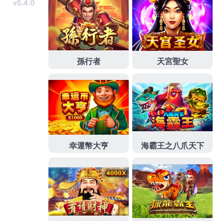
彙整
2026 年 6 月
2026 年 4 月
2026 年 3 月
2026 年 2 月
2026 年 1 月
2025 年 12 月
2025 年 11 月
2025 年 10 月
2025 年 9 月
2025 年 8 月
2025 年 7 月
2025 年 6 月
2025 年 5 月