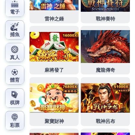
作
發
分
admin
2023 年 4 月 30 日
百家樂遊戲
者
佈
類
日
期:
文
上一篇文章
章
百家樂贏錢公式讓你足不出戶就能享
上
一
受遊戲博弈的魅力
導
篇
覽
文
章:
下一篇文章
百家樂預測經典的戰鬥與PK玩法，打
下
一
發你的無聊時光
篇
文
章: