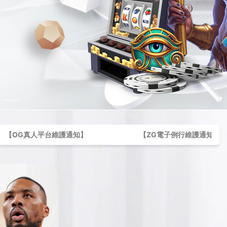
卡利百家樂
百家樂
求
百家樂外掛
百家樂如何玩
百家樂娛樂城
百家樂技巧
百家樂教學
百家樂玩法
百家樂破解
百家樂規則
百家樂賺錢
百家樂贏錢公式
百家樂遊戲
百家樂預測
百家樂預測app
真人百家樂
線上百家樂