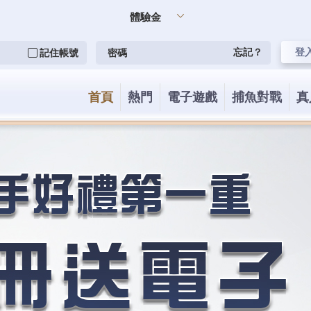
P，百家樂預測靠運氣技巧，資深玩家認證最公平、公開、公正的娛樂遊戲賺錢
龜山機車借款適合案例大