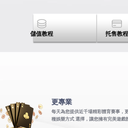
彙整
2026 年 6 月
2026 年 4 月
2026 年 3 月
2026 年 2 月
2026 年 1 月
2025 年 12 月
2025 年 11 月
2025 年 10 月
2025 年 9 月
2025 年 8 月
2025 年 7 月
2025 年 6 月
2025 年 5 月
2025 年 4 月
2025 年 3 月
2025 年 1 月
2024 年 12 月
2024 年 11 月
2024 年 10 月