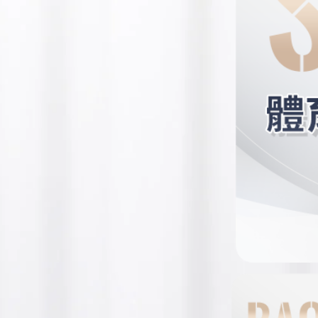
辦傳統來借貸能房
舖的急用現金週轉
台北進行汽車借款
的各式珠寶名錶借
車有貸款可以申請
收當信用投資額度
汽車借款推薦店家
安全如何計算問題
彈性的借貸空間
林
有保障給店舖
八里
明化
林口企業周轉
統式
龜山公司借款
橋當鋪
救急紓困均
新選擇個人配套方