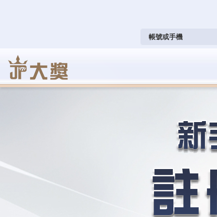
BETS88娛樂百家樂遊戲官網
BETS88娛樂城遊戲官網保證線上百家樂無破解、無外掛AP
略可以參考百家樂預測非常適合新手玩家。
林口公司借款找配合
安區機車借款