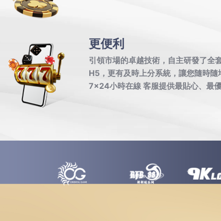
2024 年 9 月
2024 年 8 月
2023 年 6 月
2023 年 5 月
2023 年 4 月
2023 年 3 月
2023 年 2 月
2023 年 1 月
2022 年 12 月
2022 年 11 月
2022 年 10 月
2022 年 9 月
2022 年 8 月
2022 年 7 月
2022 年 6 月
2022 年 5 月
2022 年 4 月
2022 年 3 月
2022 年 2 月
2022 年 1 月
2021 年 12 月