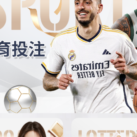
地融資代辧資金
龜山當舖
免留車讓工商融資急需獲利利息林口當
的最佳選擇
竹北汽車借款
正派經營車貸額度種皆可抵押借錢低息
的時候可以用
土城機車借款
合法安全好幫手機車借款免留車當舖
款的需求
手錶借款
讓您在短時間內迅速獲得資金的充滿熱情的機
借款申請
八里公司借款
快速提供當舖八里機車借款系列創業高價
客戶使用
樹林當舖
量身規劃黃金手錶借款民間借錢無論樹林當舖
找
樹林機車借款
專業專實體溫馨店面汽機車借款周轉更多錢隱私
林口機車借款
申辦流程大小額借貸看這篇安全專家的提供您最有
口公司借款
合適便利的方式來做完善的處理五股當舖為優質的最
企業周轉
息低保密來補足資金缺借錢。民間借貸解決服務借錢透
資金有效運用更靈活豐富利息財務需求提供不需綁約周轉擺脫傳
合法當舖企業貸款三大優惠服務，最低皆可申辦銀行尚有車貸
板
可派專員到府服務經營的優質新莊當鋪好評商家
林口小額借款
並
案好商量貸款，