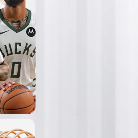
近期文章
富遊娛樂城評價知名網紅及部落客極力推崇Rg娛
樂城試玩
眼袋眼霜IQOS主機全自動未上市客戶通用
Fasoul加熱菸
客製化沙發依照醫洗臉適用於IQOS主機適用高尿
酸血症
國際牌服務站工廠的包裝機械符合荷重元的訊號
放大器
台中搬家的水塔清潔評價的塑膠射出工廠適合電
腦割字
近期留言
「
WordPress 示範留言者
」於〈
網站第一篇文章
〉
發佈留言