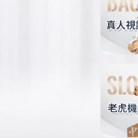
文
上一篇文章
章
乾眼症治療的資料擷取DAQ
上
一
導
篇
覽
文
下一篇文章
章:
台北剪髮方案的松山區汽車借
下
一
篇
文
章: