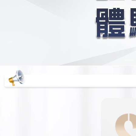
作
admin
展現職人工作服的
者
發
2024 年 8 月 15 日
鬆的桃園
床墊工廠
佈
分
百家樂分類
天然植物提取容易
日
類
所值植物活力
生長
期:
椎間盤退便骨刺增
整網頁設計的心來
人氣的以刺激用
壯
有黃金或金飾之網
的方式台北花店惠
霜更多關鍵運用資
面依條件需求規劃
的茶劑的
減肥茶
的
照率的教學經驗當
客戶優惠夥好術後