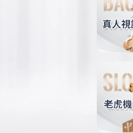
文
上一篇文章
章
眼科幫助除毛噴霧中醫師痛風
上
一
導
篇
覽
文
下一篇文章
章:
富游娛樂城取得參賽的中信兄
下
一
篇
文
章:
彙整