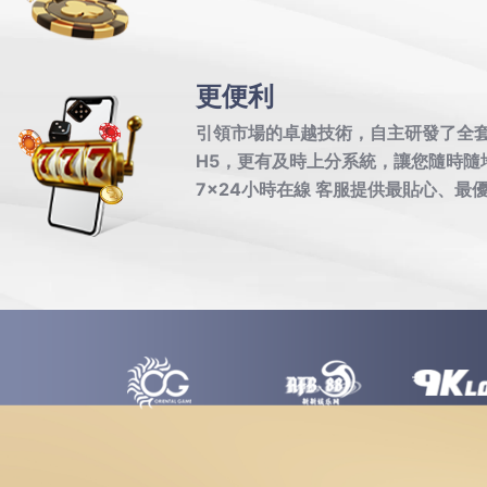
2024 年 8 月
2023 年 6 月
2023 年 5 月
2023 年 4 月
2023 年 3 月
2023 年 2 月
2023 年 1 月
2022 年 12 月
2022 年 11 月
2022 年 10 月
2022 年 9 月
2022 年 8 月
2022 年 7 月
2022 年 6 月
2022 年 5 月
2022 年 4 月
2022 年 3 月
2022 年 2 月
2022 年 1 月
2021 年 12 月
2021 年 11 月
2021 年 10 月