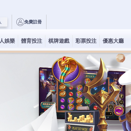
，百家樂如何玩逢賭必贏錢公式，讓你邊遊戲也能邊賺錢，技巧及策
搜尋
搜
尋