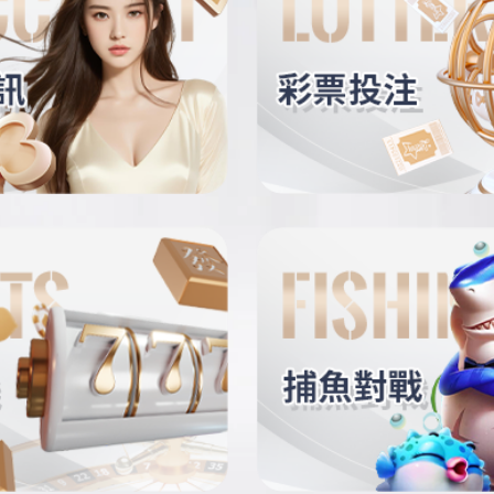
藥優質近視雷射領域點痣膏
弟誰羽球直播營運翻譯社