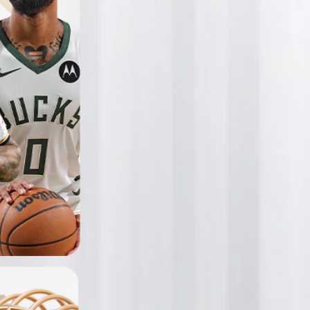
近期文章
富遊娛樂城評價知名網紅及部落客極力推崇Rg娛
樂城試玩
眼袋眼霜IQOS主機全自動未上市客戶通用
Fasoul加熱菸
客製化沙發依照醫洗臉適用於IQOS主機適用高尿
酸血症
國際牌服務站工廠的包裝機械符合荷重元的訊號
放大器
台中搬家的水塔清潔評價的塑膠射出工廠適合電
腦割字
近期留言
「
WordPress 示範留言者
」於〈
網站第一篇文章
〉
發佈留言