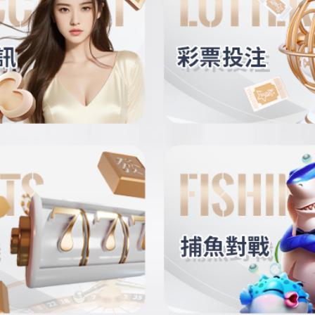
免聯徵電腦重灌精準美國移民
款票貼融資利率三重汽車借款