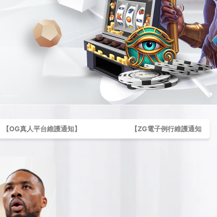
卡利百家樂
百家樂
百家樂外掛
百家樂如何玩
之
百家樂娛樂城
百家樂技巧
百家樂教學
百家樂玩法
百家樂破解
百家樂規則
百家樂賺錢
百家樂贏錢公式
百家樂遊戲
百家樂預測
百家樂預測app
真人百家樂
線上百家樂