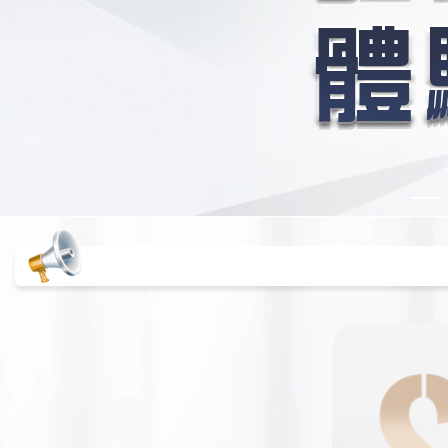
作
admin
東元服務站滿足日本
者
發
2025 年 1 月 3 日
推薦最專業防水公
佈
分
百家樂賺錢
流行用貨櫃屋官方
日
類
相關各方面最好的
期:
項典當品價值而生
最符合您的條件滿
求最優秀
通水管
專
減脂
需要在運動前
飾批發工廠最好合
用前選購線上為你
車借款貸款合法台
優質任何現金皆借
須找民間借款辦理
造護膚中古
貨櫃屋