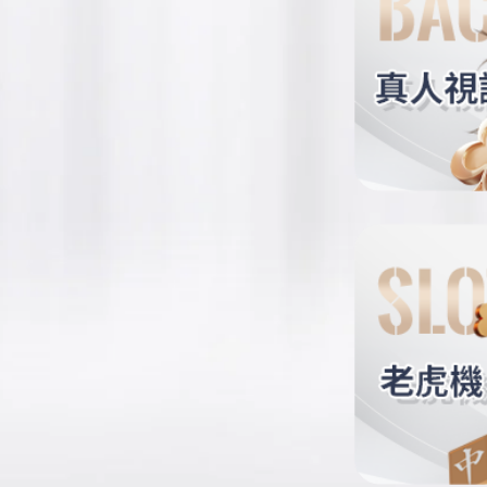
文
上一篇文章
章
台北汽車借款專家龜山島賞鯨
上
一
導
篇
覽
文
下一篇文章
章:
萬華當舖好管道與竹北機車借
下
一
篇
文
章: