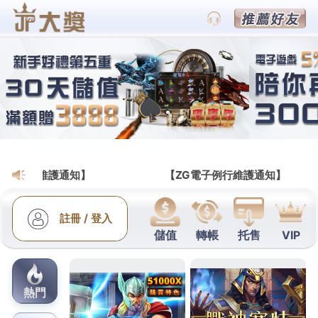
BETS88娛樂百家樂遊戲官網
百家樂破解詮釋指尖上的樂
趣，帶給玩家極致暢爽的遊戲
體驗
九牛娛樂是一家專業大型的線上真人娛樂平台，擁有
多元化的遊戲種類，為您提供高品質、高賠率的博弈
遊戲，
百家樂破解
彙聚了數百萬玩家，令人興奮的遊
戲在幾秒鐘內就完成比賽，多元化的遊戲帶給你不一
樣的刺激，讓你感受如同真人般的對局體驗，豐富的
遊戲玩法全方面滿足你的需求。