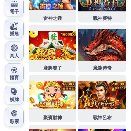
作
發
分
admin
2021 年 12 月 25 日
百家樂破解
者
佈
類
日
期:
文
上一篇文章
章
百家樂遊戲新穎的玩法讓人著迷，經
上
一
典的對決讓你盡情遊戲
導
篇
覽
文
章:
下一篇文章
線上百家樂以其簡單易上手、玩法簡
下
一
單備受玩家青睞
篇
文
章: