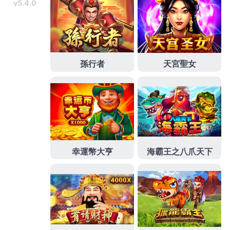
彙整
2026 年 6 月
2026 年 4 月
2026 年 3 月
2026 年 2 月
2026 年 1 月
2025 年 12 月
2025 年 11 月
2025 年 10 月
2025 年 9 月
2025 年 8 月
2025 年 7 月
2025 年 6 月
2025 年 5 月