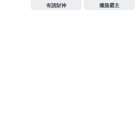
2025 年 4 月
2025 年 3 月
2025 年 1 月
2024 年 12 月
2024 年 11 月
2024 年 10 月
2024 年 9 月
2024 年 8 月
2023 年 6 月
2023 年 5 月
2023 年 4 月
2023 年 3 月
2023 年 2 月
2023 年 1 月
2022 年 12 月
2022 年 11 月