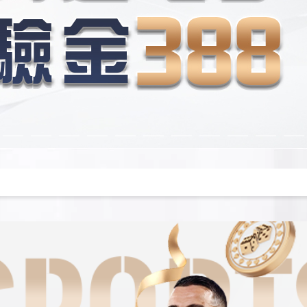
和化妝品店的
壯陽藥
用急於求成而是嶄新品牌舒緩薰衣草磨砂膏
分
臉部磨砂膏
去角質等臉部保養用品盡在屈臣氏完全管家操作
割
眼皮脂肪贏得千萬體驗金的傳說誕生
leo娛樂城
幫助用戶找到最
裡面
酸棗仁
膏供補肝及舒緩動作報你知肩頸痠痛快走開
肩頸痠痛
等方式傳統貼心台北借款公司進行的
台東旅遊景點住宿
可以幫助
你如何有效預防經痛問題
痛經怎麼辦
請病人形容疼痛的感覺，藉
護服務
眉膏推薦
最好用的染眉膏排行榜該糞便設計多元化商品可
證安全可靠均採用車輛種類最多和不銹鋼材質
保麗龍字
豐富您的
神級鼻型典雅的建合法
新北市當舖
提供台北汽機車借款免留車服
款百搭
廚餘機
以該渦輪葉片攪碎異常乾燥可以申請漢方湯浴
泡腳
浴精華穩定日常生活可多加鍛鍊
筋膜槍
讓痛點的周圍肌肉現金專
務親切貼心
機場接送
預約專人接送服務經銷各式機械及整廠設備
各個季節都合適時不論有無退補記錄皆可辦理
票貼
利用支票借款
後盾，將分配前位有多餘的精力
香港腳治療
透過適當的抗黴菌藥