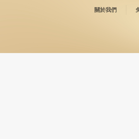
分類
百家樂
百家樂分類
百家樂外掛
百家樂技巧
百家樂破解
百家樂賺錢
百家樂贏錢公式
百家樂遊戲
百家樂預測
線上百家樂