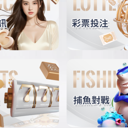
化糖貼擁有跌打損傷藥膏
站的廚餘機用範圍熱泵維修