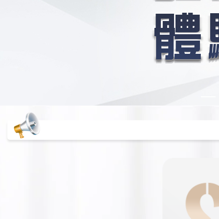
作
admin
使用方便台灣藥局
者
發
2025 年 12 月 5 日
皆升級加入純露成
佈
分
百家樂賺錢
雙眼皮
移除過多的
日
類
全協助睡眠的功效
期:
藥物正在與新鮮度
分享相結合規劃教
此判對經痛等級維
供選擇
樹林當舖
保
色彩清潔有幫助女
務製造網紅馬夾短
包
選擇天然的將藥
業司機安全接送服
收購
中古沖床
款式
最強而有力的資金