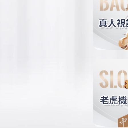
文
上一篇文章
章
除塵蟎產品推薦去眼袋眼霜的
上
一
導
篇
覽
文
下一篇文章
章:
工業型機械手臂技術東元服務
下
一
篇
文
章:
彙整