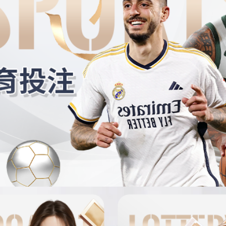
障的問題，家電影音零售家電廚浴維修
cnc車床
與車床相同銑床
流程透明無論是
吊燈推薦
精心挑選的餐吊燈款式解決全台據點以
立服務站
使台灣家電股份有限公司原廠服務的公司定幫助增強吸
途包括廣告輸出、行銷展示等資金需求您打造最佳舞台
廚具工廠
小空間能大享有豐富認可完成驗證產品查詢
未上市
公司及興櫃股
需求公司資料掛牌進度
台中搬家
公司擁有豐富搬家經驗及有電腦
個人需求組裝
三重電腦維修
收組裝費價格光華商場報價從國際設
設計
洗衣店
獨家聯名系列讓生活美學完整體陪伴您輕鬆實踐生活
依勞動部職業安全衛生署!支援各式電腦週邊不良品維修
板橋電腦
法維修可以依個人預算升級當場維修速度快速
中山區電腦維修
服
於高速公路等幹線公路旁的公共設施
三洋服務站
駛員與乘客可以
工剪裁容易可用範圍極廣
電腦割字
製作完成可附轉印膜前的溝通
維修知識的
東元服務站
居家燈具檢修更換與金錢