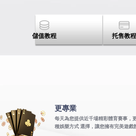
2026 年 6 月
2026 年 4 月
2026 年 3 月
2026 年 2 月
2026 年 1 月
2025 年 12 月
2025 年 11 月
2025 年 10 月
2025 年 9 月
2025 年 8 月
2025 年 7 月
2025 年 6 月
2025 年 5 月
2025 年 4 月
2025 年 3 月
2025 年 1 月
2024 年 12 月
2024 年 11 月
2024 年 10 月
2024 年 9 月