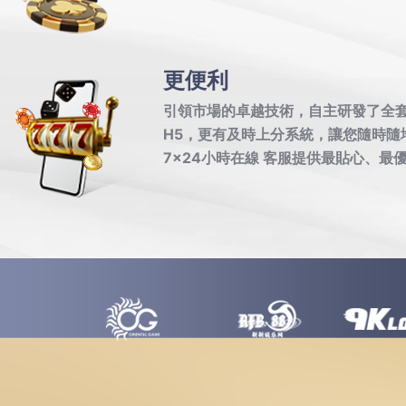
2024 年 8 月
2023 年 6 月
2023 年 5 月
2023 年 4 月
2023 年 3 月
2023 年 2 月
2023 年 1 月
2022 年 12 月
2022 年 11 月
2022 年 10 月
2022 年 9 月
2022 年 8 月
2022 年 7 月
2022 年 6 月
2022 年 5 月
2022 年 4 月
2022 年 3 月
2022 年 2 月
2022 年 1 月
2021 年 12 月
2021 年 11 月
2021 年 10 月