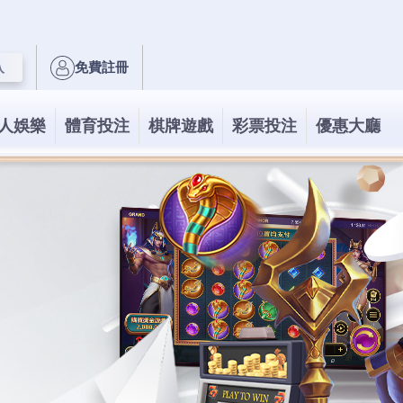
，百家樂如何玩逢賭必贏錢公式，讓你邊遊戲也能邊賺錢，技巧及策
搜尋
搜
尋