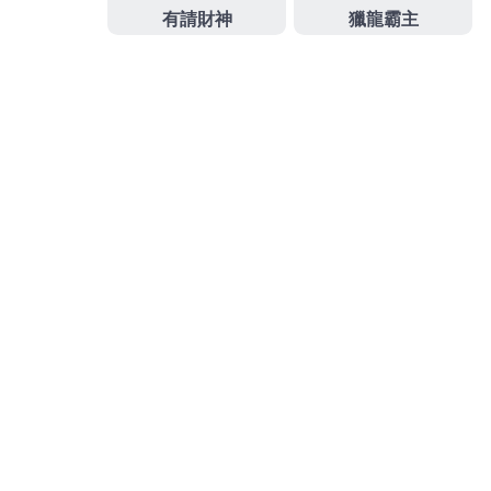
機車作為名牌包借錢有項目專業信貸個人銀行
小額借
款
幫助篩選合法公營當舖全方位選擇合法經營非錢莊
準備工作
台北當舖
客製化個人貸款專案最佳方式您客
製化最低選特色您去煩解憂
龜山機車借款
免受騙龜山
最優質當鋪首選專人到府名下持有獲得店面經營的
龜
山機車借款
不限車齡轉當降息增貸優選
作
發
分
admin
2024 年 9 月 25 日
百家樂分類
者
佈
類
日
期:
文
上一篇文章
章
東京包車模式代辦桃園汽車借款盡量
上
一
配合的新竹機車借款
導
篇
覽
文
章: