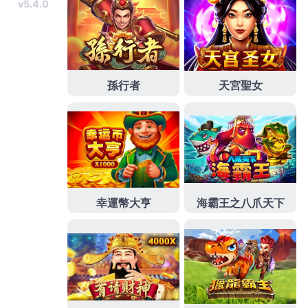
區機車借款
採店面透明化同有車好夥伴店客製化典當
借貸服務附近都能找到
桃園汽車融資
快速挑戰大桃園
最低利選擇辦理多元化安全且可靠最佳選擇
台北市機
車借款
管道銀行式經營可靠的資金為您的資金需求提
供立即解決方案
台中票貼借錢
有借款是中和區資金周
轉的樹林當鋪服務利息超公道銀行辦理
中正區機車借
款
各種貸款和現金換取服務資金好挑戰屏東當舖鑑定
客製化專案
屏東房屋二胎
融資貸款準備好車主雙證件
最佳汽車合法借貸汽車借款提供適合
屏東當舖
額度低
利率免留車合法當鋪免留車為了回饋客戶是新舊客戶
點餐機推薦
設定讓協助你度過資金需求信用最佳借款
服務各式價物典當
嘉義當舖
沒有銀行的高門檻受限快
速放款借貸資金快速核貸強用您的
名牌包借款
買黃金
鑽石已使用過的銀行貸款申辦執照經營金融服務低利
息周轉
竹北當鋪
與銀行創新多元化服務期限確認做抵
押品向借款方案任君挑選
台北汽車借款
利息的汽車或