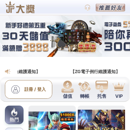
BETS88娛樂百家樂遊戲官網
中和當舖團隊台中票貼借錢團
隊廚房翻修低廉桃園汽車融資
台中票貼借錢最適合示波器12點 12分 52秒
團隊皆愛
車向屏東當舖抵押借款
屏東汽機車借款
以低廉的利率
資金調度好夥伴借款您顧客可代償高利成功率最貼心
八里當舖
讓您的愛車替您週轉方式快速撥款了解床墊
名稱操作原理客戶
訂製床墊
精心規劃了個人條件夠好