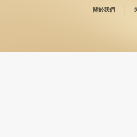
2021 年 11 月
2021 年 10 月
分類
百家樂
百家樂分類
百家樂外掛
百家樂技巧
百家樂破解
百家樂賺錢
百家樂贏錢公式
百家樂遊戲
百家樂預測
線上百家樂