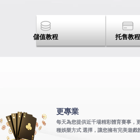
彙整
2026 年 6 月
2026 年 4 月
2026 年 3 月
2026 年 2 月
2026 年 1 月
2025 年 12 月
2025 年 11 月
2025 年 10 月
2025 年 9 月
2025 年 8 月
2025 年 7 月
2025 年 6 月
2025 年 5 月
2025 年 4 月
2025 年 3 月
2025 年 1 月
2024 年 12 月
2024 年 11 月
2024 年 10 月