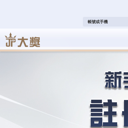
BETS88娛樂百家樂遊戲官網
BETS88娛樂城遊戲官網保證線上百家樂無破解、無外掛AP
略可以參考百家樂預測非常適合新手玩家。
視優silk必備近視
及媚必提價格