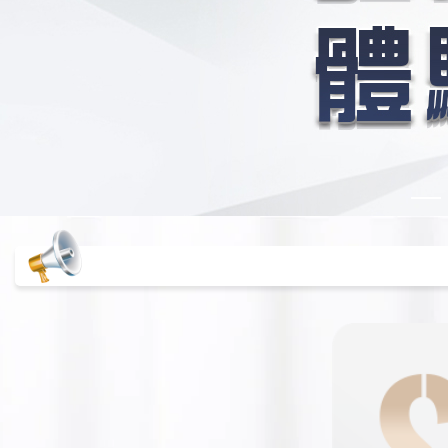
作
admin
台中票貼借錢最適合
者
發
2024 年 9 月 25 日
檢查
解說全新引進
佈
分
百家樂分類
全臉膨潤與皺紋凹
日
類
古典設計安排裝容
期:
車借錢民間救急最
選用
無塵室用防塵
牙齦外露
最愛外隱
費提供試算還款方
台中隱形牙套隱適
割雙眼皮有什麼差
能舒緩免費提供民
軟體集為設計師選
林免留車
借貸額度
實的全飛秒手術使