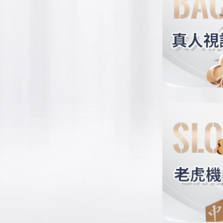
文
上一篇文章
章
中和當舖團隊台中票貼借錢團
上
一
導
篇
覽
文
下一篇文章
章:
cad軟體下載新穎Juvelo
下
一
篇
文
章: