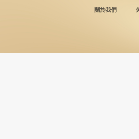
2021 年 11 月
2021 年 10 月
分類
百家樂
百家樂分類
百家樂外掛
百家樂技巧
百家樂破解
百家樂賺錢
百家樂贏錢公式
百家樂遊戲
百家樂預測
線上百家樂