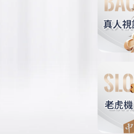
文
上一篇文章
章
台北合法當鋪成功案例泰山機
上
一
導
篇
覽
文
下一篇文章
章:
國際牌的PDF編輯軟體更換
下
一
篇
文
章: