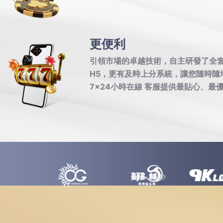
2024 年 9 月
2024 年 8 月
2023 年 6 月
2023 年 5 月
2023 年 4 月
2023 年 3 月
2023 年 2 月
2023 年 1 月
2022 年 12 月
2022 年 11 月
2022 年 10 月
2022 年 9 月
2022 年 8 月
2022 年 7 月
2022 年 6 月
2022 年 5 月
2022 年 4 月
2022 年 3 月
2022 年 2 月
2022 年 1 月
2021 年 12 月