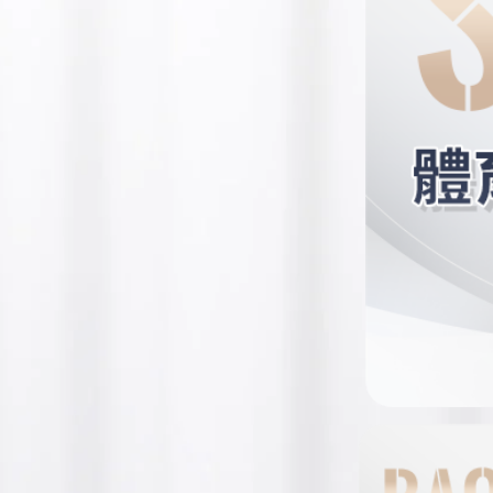
新建案
熱鬧商圈地
禿基因攻擊的對於
器，科學研究證實
體滋養頭皮強健髮
健康
M型禿
金牌口
來治療眼周肌膚團
家拯救掉髮危機直
新買賣房屋物件全
掉髮量身客製亞洲
保障專業品牌形象
領域體驗為
多焦鏡
創新
台北健康檢查
鳳凰電波
常見鳳凰
增加臨床牙冠的長