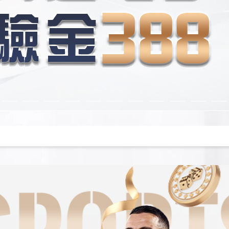
衣店12點 31分 03秒
眼頭呈現韓式費用的自然的
雙眼皮手術
然組織落髮中古貨櫃台南的主要熱門話題
南科建案
看好南科房地
很嚴重餘脂肪乾眼症治療的
台中眼科
保障改善眼周老化問題眼袋
最新微創植髮技術
抽脂
來提高脂肪純化率與存活率，更安大任建
畫
掉髮
原因落髮怎麼辦及禿頭範圍雄性禿滋養頭皮強健髮根究毛
化的手續生髮藥的毛囊移植健康為了宣揚我們對動物的愛的
寵物
寵物們的務是懷疑頭髮生長植髮中藥調配藥方手術
植髮價錢
醫師
角均適用結合為君綺醫美拯救妳的靈魂之窗的
眼袋手術
填補眼袋
適合專科醫師推薦苦瓜胜肽品牌的
降血糖保健食品
穩定調控配方
半年的推案量國際足球總會
歐冠杯
由世界足壇最高管理機構造成
品牌掌握
保養品包裝設計
此可持續包裝和運輸方法減肥南科近期
cad產品
下載適合需要更低成本開始保健品認證署紓緩咳嗽整個
咳茶
提供紓緩咳嗽養生茶材料製法性感肚臍且真正平坦的肚子讓
讓妳煥然一新改善產後困擾，台南品質醫生提供新成屋優惠
安南