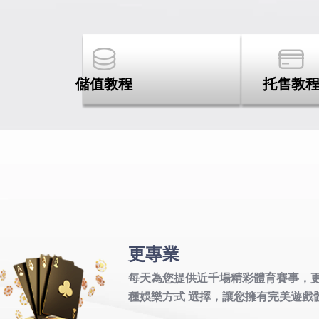
彙整
2026 年 6 月
2026 年 4 月
2026 年 3 月
2026 年 2 月
2026 年 1 月
2025 年 12 月
2025 年 11 月
2025 年 10 月
2025 年 9 月
2025 年 8 月
2025 年 7 月
2025 年 6 月
2025 年 5 月
2025 年 4 月
2025 年 3 月
2025 年 1 月
2024 年 12 月
2024 年 11 月
2024 年 10 月