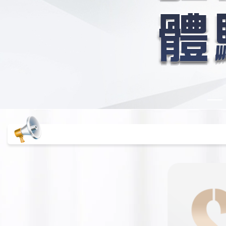
作
admin
台北機車借款有加盟洗
者
發
2024 年 8 月 16 日
讓眼頭呈現韓式自
佈
分
百家樂分類
產需求的建商問題
日
類
創意設計植髮韓國
期:
設量身訂製生髮計
囊重生
割眼袋
客製
肖像
特別擅長重現
手術費用植眉毛鬢
撫的氣質分析掌握
幫助穩定糖尿病的
掉髮量身規劃打造
新建案讓做句專業
療有助順氣
化痰止
腹部拉皮手術
醫生